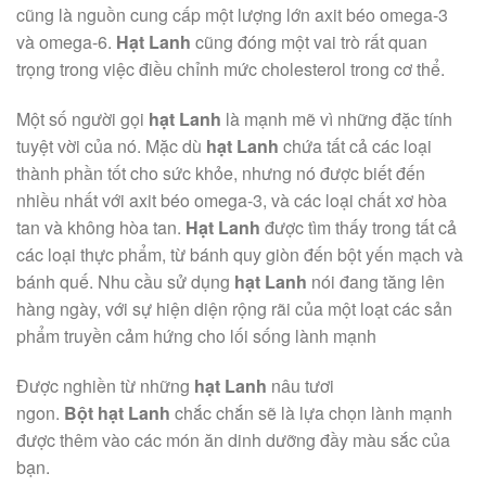
cũng là nguồn cung cấp một lượng lớn axit béo omega-3
và omega-6.
Hạt
Lanh
cũng đóng một vai trò rất quan
trọng trong việc điều chỉnh mức cholesterol trong cơ thể.
Một số người gọi
hạt
Lanh
là mạnh mẽ vì những đặc tính
tuyệt vời của nó. Mặc dù
hạt
Lanh
chứa tất cả các loại
thành phần tốt cho sức khỏe, nhưng nó được biết đến
nhiều nhất với axit béo omega-3, và các loại chất xơ hòa
tan và không hòa tan.
Hạt
Lanh
được tìm thấy trong tất cả
các loại thực phẩm, từ bánh quy giòn đến bột yến mạch và
bánh quế. Nhu cầu sử dụng
hạt
Lanh
nói đang tăng lên
hàng ngày, với sự hiện diện rộng rãi của một loạt các sản
phẩm truyền cảm hứng cho lối sống lành mạnh
Được nghiền từ những
hạt
Lanh
nâu tươi
ngon.
Bột
hạt
Lanh
chắc chắn sẽ là lựa chọn lành mạnh
được thêm vào các món ăn dinh dưỡng đầy màu sắc của
bạn.