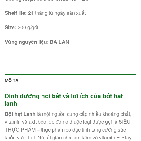
Shelf life:
24 tháng từ ngày sản xuất
Size:
200 g/gói
Vùng
nguyên
liệu
: BA LAN
MÔ TẢ
Dinh dưỡng nổi bật và lợi ích của bột hạt
lanh
Bột
hạt
Lanh
là một nguồn cung cấp nhiều khoáng chất,
vitamin và axit béo, do đó nó thuộc loại được gọi là SIÊU
THỰC PHẨM – thực phẩm có đặc tính tăng cường sức
khỏe vượt trội. Nó rất giàu chất xơ, kẽm và vitamin E. Đây