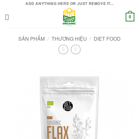
Bỏ
ADD ANYTHING HERE OR JUST REMOVE IT...
qua
0
nội
dung
SẢN PHẨM
/
THƯƠNG HIỆU
/
DIET FOOD