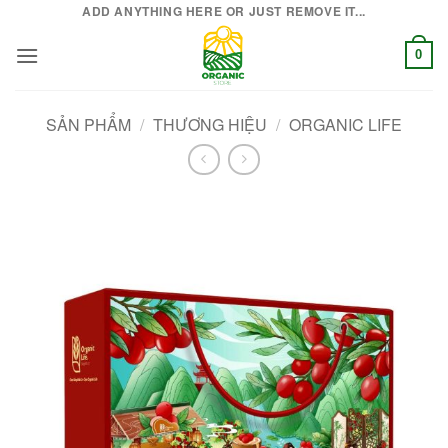
Bỏ
ADD ANYTHING HERE OR JUST REMOVE IT...
qua
0
nội
dung
SẢN PHẨM
/
THƯƠNG HIỆU
/
ORGANIC LIFE