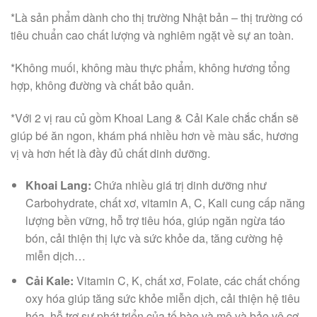
*Là sản phẩm dành cho thị trường Nhật bản – thị trường có
tiêu chuẩn cao chất lượng và nghiêm ngặt về sự an toàn.
*Không muối, không màu thực phẩm, không hương tổng
hợp, không đường và chất bảo quản.
*Với 2 vị rau củ gồm Khoai Lang & Cải Kale chắc chắn sẽ
giúp bé ăn ngon, khám phá nhiều hơn về màu sắc, hương
vị và hơn hết là đầy đủ chất dinh dưỡng.
Khoai Lang:
Chứa nhiều giá trị dinh dưỡng như
Carbohydrate, chất xơ, vitamin A, C, Kali cung cấp năng
lượng bền vững, hỗ trợ tiêu hóa, giúp ngăn ngừa táo
bón, cải thiện thị lực và sức khỏe da, tăng cường hệ
miễn dịch…
Cải Kale:
Vitamin C, K, chất xơ, Folate, các chất chống
oxy hóa giúp tăng sức khỏe miễn dịch, cải thiện hệ tiêu
hóa, hỗ trợ sự phát triển của tế bào và mô và bảo vệ cơ