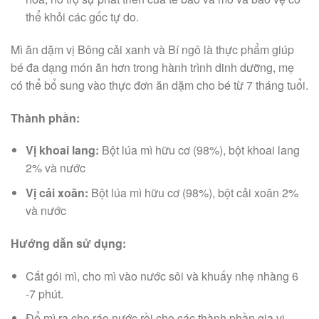
thể khỏi các gốc tự do.
Mì ăn dặm vị Bông cải xanh và Bí ngô là thực phẩm giúp
bé đa dạng món ăn hơn trong hành trình dinh dưỡng, mẹ
có thể bổ sung vào thực đơn ăn dặm cho bé từ 7 tháng tuổi.
Thành phần:
Vị khoai lang:
Bột lúa mì hữu cơ (98%), bột khoai lang
2% và nước
Vị cải xoăn:
Bột lúa mì hữu cơ (98%), bột cải xoăn 2%
và nước
Hướng dẫn sử dụng:
Cắt gói mì, cho mì vào nước sôi và khuấy nhẹ nhàng 6
-7 phút.
Đổ mì ra cho ráo nước rồi cho các thành phần gia vị