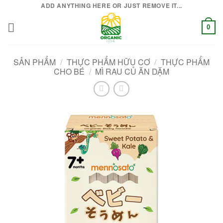
Bỏ
ADD ANYTHING HERE OR JUST REMOVE IT...
qua
0
nội
dung
SẢN PHẨM
/
THỰC PHẨM HỮU CƠ
/
THỰC PHẨM
CHO BÉ
/
MÌ RAU CỦ ĂN DẶM