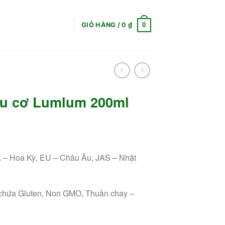
0
GIỎ HÀNG /
0
₫
ữu cơ Lumlum 200ml
– Hoa Kỳ, EU – Châu Âu, JAS – Nhật
hứa Gluten, Non GMO, Thuần chay –