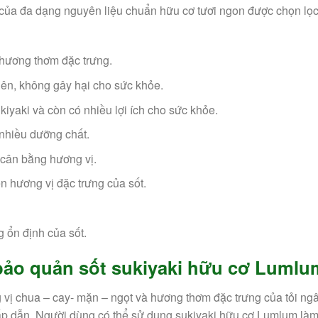
 của đa dạng nguyên liệu chuẩn hữu cơ tươi ngon được chọn lọ
 hương thơm đặc trưng.
iên, không gây hại cho sức khỏe.
iyaki và còn có nhiều lợi ích cho sức khỏe.
 nhiều dưỡng chất.
 cân bằng hương vị.
n hương vị đặc trưng của sốt.
g ổn định của sốt.
ảo quản sốt sukiyaki hữu cơ Lumlu
vị chua – cay- mặn – ngọt và hương thơm đặc trưng của tỏi ng
p dẫn. Người dùng có thể sử dụng sukiyaki hữu cơ Lumlum làm