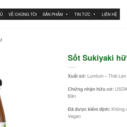
HỦ
VỀ CHÚNG TÔI
SẢN PHẨM
TIN TỨC
LIÊN HỆ
M
Sốt Sukiyaki h
Xuất xứ:
Lumlum – Thái Lan
Chứng nhận hữu cơ:
USDA 
Bản
Đã được kiểm định:
Không c
Vegan