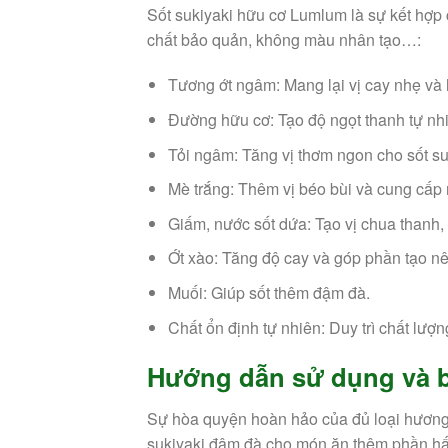
Sốt sukiyaki hữu cơ Lumlum là sự kết hợp
chất bảo quản, không màu nhân tạo…:
Tương ớt ngâm: Mang lại vị cay nhẹ và
Đường hữu cơ: Tạo độ ngọt thanh tự nh
Tỏi ngâm: Tăng vị thơm ngon cho sốt suk
Mè trắng: Thêm vị béo bùi và cung cấp
Giấm, nước sốt dứa: Tạo vị chua thanh,
Ớt xào: Tăng độ cay và góp phần tạo nê
Muối: Giúp sốt thêm đậm đà.
Chất ổn định tự nhiên: Duy trì chất lượn
Hướng dẫn sử dụng và b
Sự hòa quyện hoàn hảo của đủ loại hương 
sukiyaki đậm đà cho món ăn thêm phần hấ