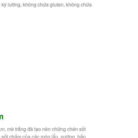
c kỹ lưỡng, không chứa gluten, không chứa
m
âm, mè trắng đã tạo nên những chén sốt
 sốt chấm của các món lẩu, nướng, hấp,