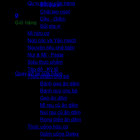
Quay trở lại cửa hàng
Bột gia vị
Chất tạo ngọt
0
Dầu - Giấm
Giỏ hàng
Sốt gia vị
Mì hữu cơ
Ngũ cốc và Yến mạch
Nguyên liệu chế biến
Nui & Mì - Pasta
Chưa có sản phẩm trong giỏ hàng.
Siêu thực phẩm
Táo đỏ - Kỷ tử
Quay trở lại cửa hàng
Thực phẩm cho bé
Bánh gạo ăn dặm
Bánh quy cho bé
Gạo ăn dặm
D
Mì rau củ ăn dặm
Nui rau củ ăn dặm
Rong biển ăn dặm
Thức uống hữu cơ
Giấm uống Detox