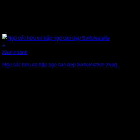
+
Xem nhanh
Ngũ cốc hữu cơ bắp ngô cán dẹp Sottolestelle 250g