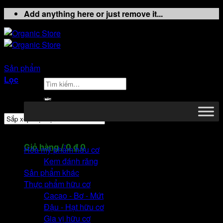
Bỏ
Add anything here or just remove it...
qua
nội
dung
Sản phẩm
/
Sản phẩm được gắn thẻ “ngũ cốc organic”
Lọc
Tìm
kiếm:
Hiển thị tất cả 8 kết quả
Danh mục sản phẩm
Giỏ hàng /
0
₫
0
Hóa mỹ phẩm hữu cơ
Kem đánh răng
Sản phẩm khác
Thực phẩm hữu cơ
Cacao - Bơ - Mứt
Đậu - Hạt hữu cơ
Chưa có sản phẩm trong giỏ hàng.
Gia vị hữu cơ