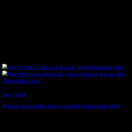
+
Xem nhanh
Ngũ cốc hữu cơ bắp ngô siro cán dẹp Sottolestelle 250g