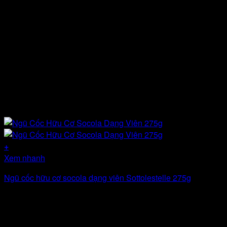
+
Xem nhanh
Ngũ cốc hữu cơ socola dạng viên Sottolestelle 275g
D