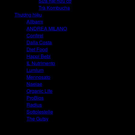
Sữa hạt hữu cơ
Trà Kombucha
V
Thương hiệu
Allbarm
ANDREA MILANO
Confirel
Dalla Costa
Diet Food
Happi Bebi
IL Nutrimento
V
Lumlum
2
Mennosato
Naeiae
Organic Life
ProBios
Radius
Sottolestelle
The Gutsy
M