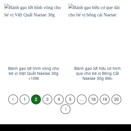
Bánh gạo lứt hình vòng cho
Bánh gạo lứt hữu cơ hình
bé vị Việt Quất Naeiae 30g
que cho bé vị Bông Cải
+10M
Naeiae 30g 6M+
1
2
3
4
5
…
18
19
20