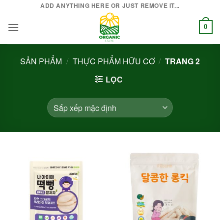
Bỏ
ADD ANYTHING HERE OR JUST REMOVE IT...
qua
0
nội
dung
SẢN PHẨM
/
THỰC PHẨM HỮU CƠ
/
TRANG 2
LỌC