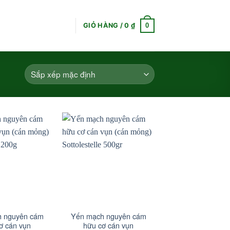
0
GIỎ HÀNG /
0
₫
+
 nguyên cám
Yến mạch nguyên cám
ơ cán vụn
hữu cơ cán vụn