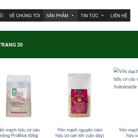
HỦ
VỀ CHÚNG TÔI
SẢN PHẨM
TIN TỨC
LIÊN HỆ
TRANG 20
+
+
ến mạch hữu cơ cán
Yến mạch nguyên cám
Yến mạch
mỏng ProBios 500g
hữu cơ cán lớn (cán dày)
hữu c