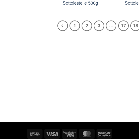
Sottolestelle 500g
Sottole
1
2
3
…
17
18
Cash
Visa
Visa
MasterCard
MasterCard