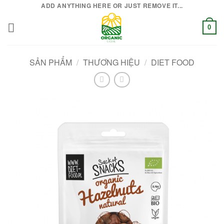
Bỏ
ADD ANYTHING HERE OR JUST REMOVE IT...
qua
0
nội
dung
SẢN PHẨM
/
THƯƠNG HIỆU
/
DIET FOOD