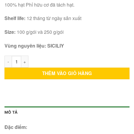
100% hạt Phỉ hữu cơ đã tách hạt.
Shelf life:
12 tháng từ ngày sản xuất
Size:
100 g/gói và 250 g/gói
Vùng
nguyên
liệu
:
SICILIY
Hạt phỉ hữu cơ đã tách vỏ 100g Diet Food số lượng
THÊM VÀO GIỎ HÀNG
MÔ TẢ
Đặc
điểm
: