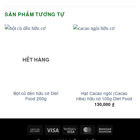
SẢN PHẨM TƯƠNG TỰ
HẾT HÀNG
Bột củ dền hữu cơ Diet
Hạt Cacao ngòi (Cacao
Food 200g
nibs) hữu cơ 100g Diet Food
130,000
₫
Cash
Visa
Visa
MasterCard
MasterCard
On
2
2