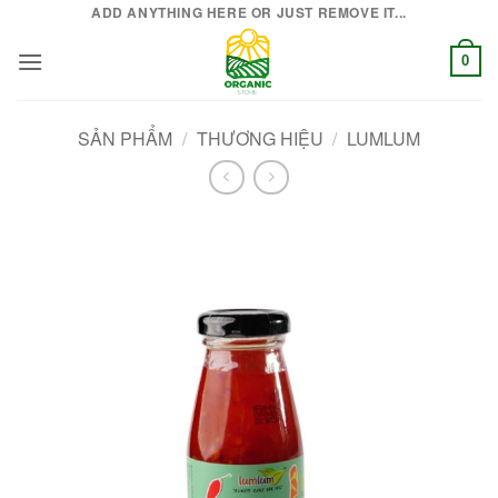
Bỏ
ADD ANYTHING HERE OR JUST REMOVE IT...
qua
0
nội
dung
SẢN PHẨM
/
THƯƠNG HIỆU
/
LUMLUM