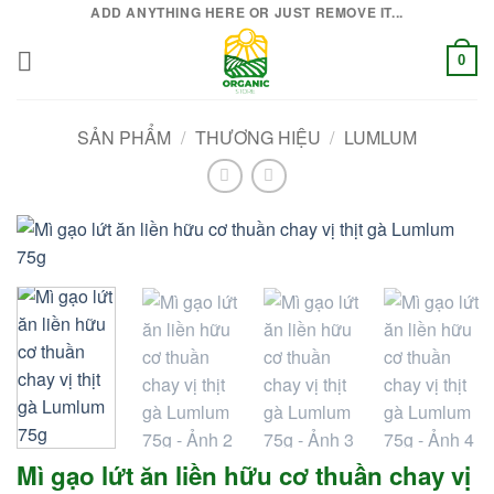
Bỏ
ADD ANYTHING HERE OR JUST REMOVE IT...
qua
0
nội
dung
SẢN PHẨM
/
THƯƠNG HIỆU
/
LUMLUM
Mì gạo lứt ăn liền hữu cơ thuần chay vị